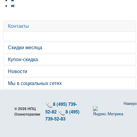
Контакты
Скидки месяца
Купон-скидка
Новости
Мы в социальных сетях
→ График работы
График работы Медицинского центра Озонотерапии: 9 и
10 мая - выходные...
Наверх
8 (495) 739-
© 2026 НПЦ
НОВОСТИ
52-82
8 (495)
Озонотерапии
→ Медицинский массаж при пяточной шпоре
739-52-83
Осматривая пациентов с подобной проблемой, постоянно
приходится сталкиваться с тотальным...